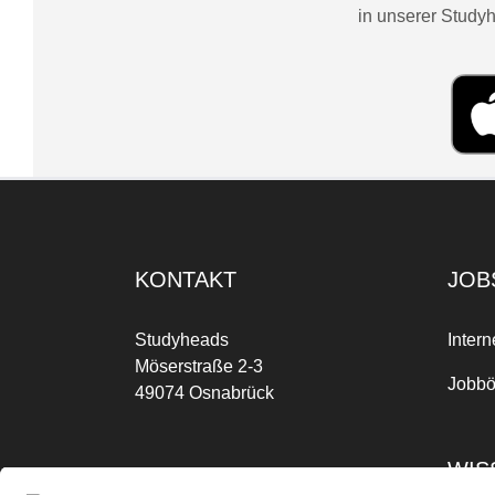
in unserer Studyh
KONTAKT
JOB
Studyheads
Intern
Möserstraße 2-3
Jobbö
49074 Osnabrück
WIS
Mo-Fr: 09:00 Uhr bis 17:00 Uhr