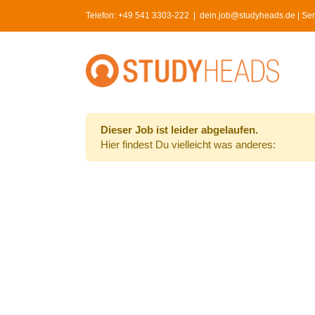
Skip
Telefon:
+49 541 3303-222
|
dein.job@studyheads.de | Serv
to
content
Dieser Job ist leider abgelaufen.
Hier findest Du vielleicht was anderes: