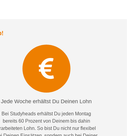
b
!
Jede Woche erhältst Du Deinen Lohn
Bei
Studyheads
erhältst Du jeden Montag
bereits
60 Prozent
von
D
einem
bis dahin
rarbeiteten Lohn
. So bist Du nicht nur flexibel
i Deinen Einsätzen
, sondern
auch bei
Deiner