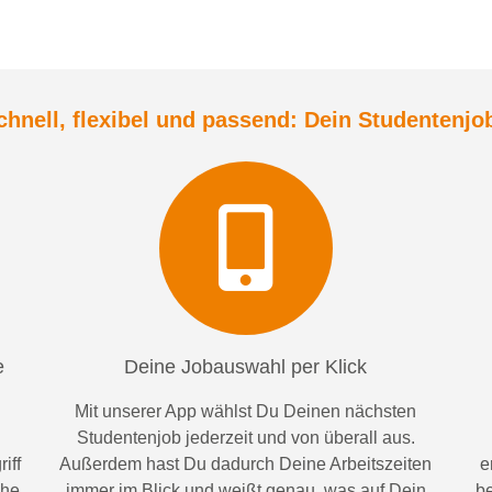
chnell, flexibel und
passend:
Dein Student
enjo
e
Deine Jobauswahl per Klick
Mit unserer App wählst Du Deinen nächsten
Studentenjob jederzeit und von überall aus.
iff
Außerdem
hast Du dadurch
Deine Arbeitszeiten
e
ähe
im
mer im
Blick und weiß
t
genau, was auf Dein
be