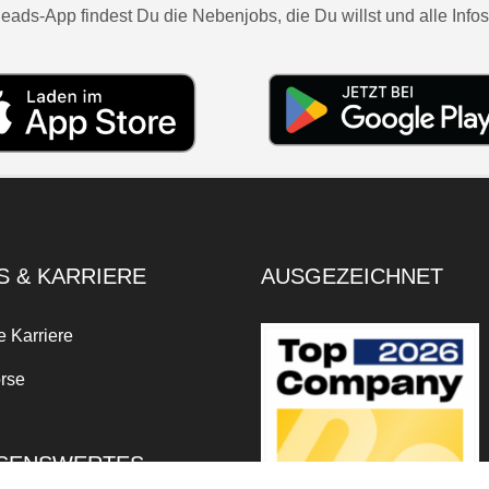
eads-App findest Du die Nebenjobs, die Du willst und alle Infos
S & KARRIERE
AUSGEZEICHNET
e Karriere
rse
SENSWERTES