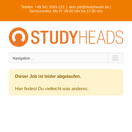
Skip
Telefon:
+49 541 3303-222
|
dein.job@studyheads.de |
to
Servicezeiten: Mo-Fr: 09:00 Uhr bis 17:00 Uhr
content
Navigation ...
Dieser Job ist leider abgelaufen.
Hier findest Du vielleicht was anderes: