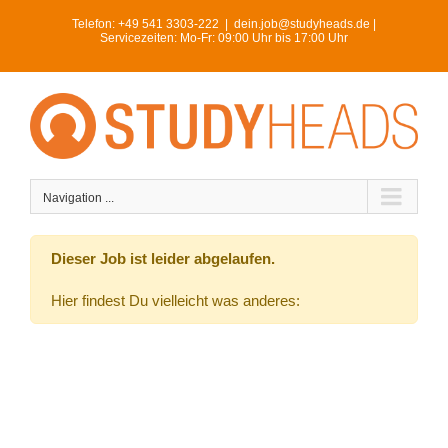
Skip
Telefon:
+49 541 3303-222
|
dein.job@studyheads.de |
to
Servicezeiten: Mo-Fr: 09:00 Uhr bis 17:00 Uhr
content
Navigation ...
Dieser Job ist leider abgelaufen.
Hier findest Du vielleicht was anderes: