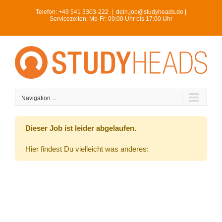
Skip
Telefon:
+49 541 3303-222
|
dein.job@studyheads.de |
to
Servicezeiten: Mo-Fr: 09:00 Uhr bis 17:00 Uhr
content
Navigation ...
Dieser Job ist leider abgelaufen.
Hier findest Du vielleicht was anderes: