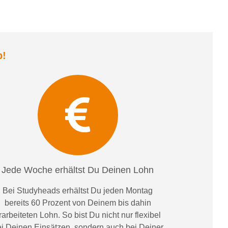
b
!
Jede Woche erhältst Du Deinen Lohn
Bei
Studyheads
erhältst Du jeden Montag
bereits
60 Prozent
von
D
einem
bis dahin
rarbeiteten Lohn
. So bist Du nicht nur flexibel
i Deinen Einsätzen
, sondern
auch bei
Deiner