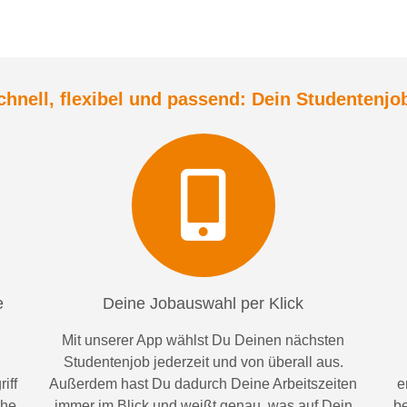
chnell, flexibel und
passend:
Dein Student
enjo
e
Deine Jobauswahl per Klick
Mit unserer App wählst Du Deinen nächsten
Studentenjob jederzeit und von überall aus.
iff
Außerdem
hast Du dadurch
Deine Arbeitszeiten
e
ähe
im
mer im
Blick und weiß
t
genau, was auf Dein
be