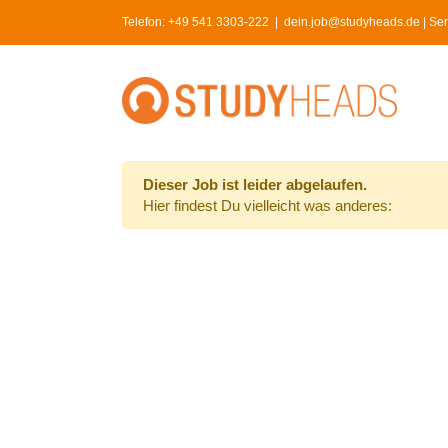
Skip
Telefon:
+49 541 3303-222
|
dein.job@studyheads.de | Serv
to
content
Dieser Job ist leider abgelaufen.
Hier findest Du vielleicht was anderes: