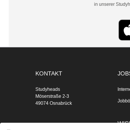
in unserer Studyh
KONTAKT
JOB
Studyheads
Intern
Möserstraße 2-3
Jobbö
49074 Osnabrück
WIS
Mo-Fr: 09:00 Uhr bis 17:00 Uhr