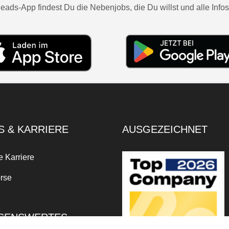
eads-App findest Du die Nebenjobs, die Du willst und alle Infos
S & KARRIERE
AUSGEZEICHNET
e Karriere
rse
SENSWERTES