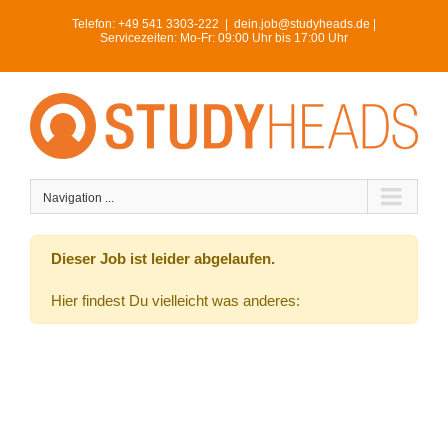
Skip
Telefon:
+49 541 3303-222
|
dein.job@studyheads.de |
to
Servicezeiten: Mo-Fr: 09:00 Uhr bis 17:00 Uhr
content
Navigation ...
Dieser Job ist leider abgelaufen.
Hier findest Du vielleicht was anderes: