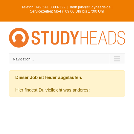
Skip
Telefon:
+49 541 3303-222
|
dein.job@studyheads.de |
to
Servicezeiten: Mo-Fr: 09:00 Uhr bis 17:00 Uhr
content
Navigation ...
Dieser Job ist leider abgelaufen.
Hier findest Du vielleicht was anderes: