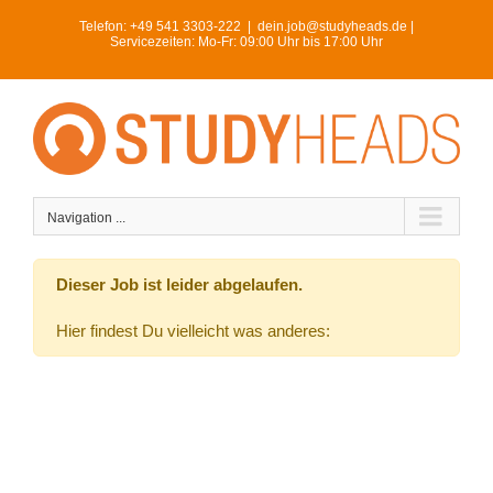
Skip
Telefon:
+49 541 3303-222
|
dein.job@studyheads.de |
to
Servicezeiten: Mo-Fr: 09:00 Uhr bis 17:00 Uhr
content
Navigation ...
Dieser Job ist leider abgelaufen.
Hier findest Du vielleicht was anderes: