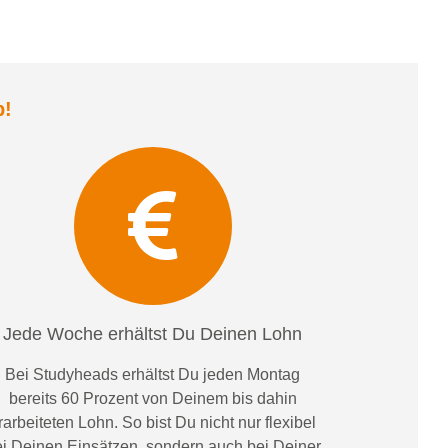
b
!
Jede Woche erhältst Du Deinen Lohn
Bei
Studyheads
erhältst Du jeden Montag
bereits
60 Prozent
von
D
einem
bis dahin
rarbeiteten Lohn
. So bist Du nicht nur flexibel
i Deinen Einsätzen
, sondern
auch bei
Deiner