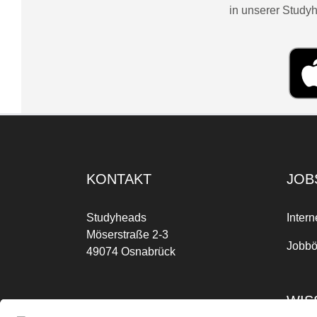
in unserer Studyh
KONTAKT
JOB
Studyheads
Intern
Möserstraße 2-3
Jobbö
49074 Osnabrück
WIS
Mo-Fr: 09:00 Uhr bis 17:00 Uhr