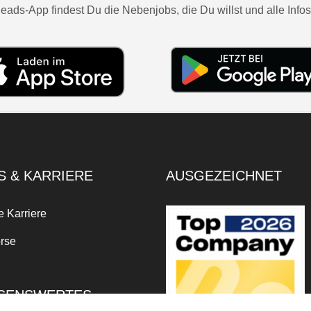
eads-App findest Du die Nebenjobs, die Du willst und alle Infos
S & KARRIERE
AUSGEZEICHNET
e Karriere
rse
SENSWERTES