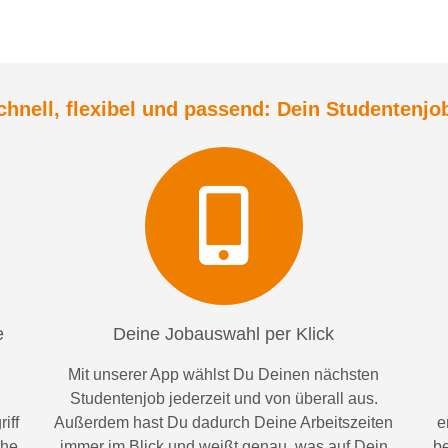
chnell, flexibel und
passend:
Dein Student
enjo
e
Deine Jobauswahl per Klick
Mit unserer App wählst Du Deinen nächsten
Studentenjob jederzeit und von überall aus.
iff
Außerdem
hast Du dadurch
Deine Arbeitszeiten
e
ähe
im
mer im
Blick und weiß
t
genau, was auf Dein
be