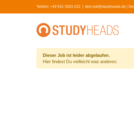
Skip
Telefon:
+49 541 3303-222
|
dein.job@studyheads.de | Serv
to
content
Dieser Job ist leider abgelaufen.
Hier findest Du vielleicht was anderes: