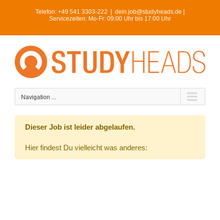
Skip
Telefon:
+49 541 3303-222
|
dein.job@studyheads.de |
to
Servicezeiten: Mo-Fr: 09:00 Uhr bis 17:00 Uhr
content
Navigation ...
Dieser Job ist leider abgelaufen.
Hier findest Du vielleicht was anderes: