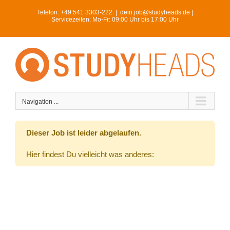
Skip
Telefon:
+49 541 3303-222
|
dein.job@studyheads.de |
to
Servicezeiten: Mo-Fr: 09:00 Uhr bis 17:00 Uhr
content
Navigation ...
Dieser Job ist leider abgelaufen.
Hier findest Du vielleicht was anderes: