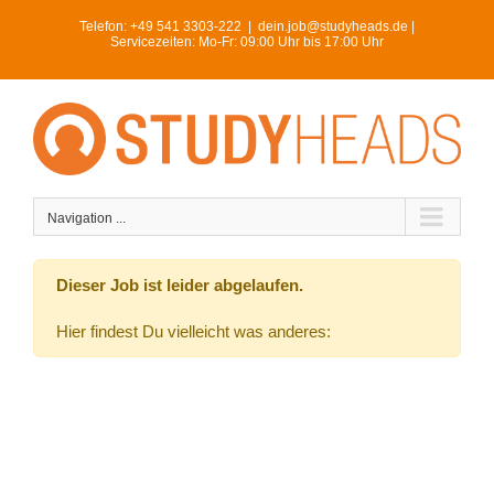
Skip
Telefon:
+49 541 3303-222
|
dein.job@studyheads.de |
to
Servicezeiten: Mo-Fr: 09:00 Uhr bis 17:00 Uhr
content
Navigation ...
Dieser Job ist leider abgelaufen.
Hier findest Du vielleicht was anderes: