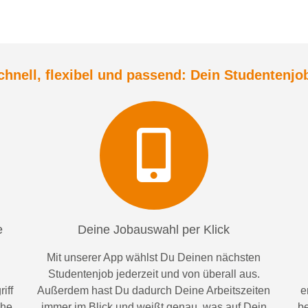
chnell, flexibel und
passend:
Dein Student
enjo
e
Deine Jobauswahl per Klick
Mit unserer App wählst Du Deinen nächsten
Studentenjob jederzeit und von überall aus.
iff
Außerdem
hast Du dadurch
Deine Arbeitszeiten
e
ähe
im
mer im
Blick und weiß
t
genau, was auf Dein
be