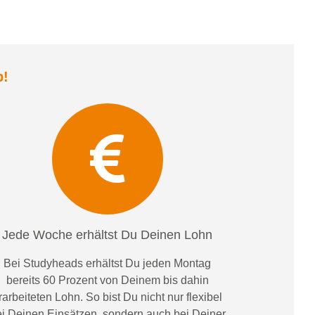
b
!
Jede Woche erhältst Du Deinen Lohn
Bei
Studyheads
erhältst Du jeden Montag
bereits
60 Prozent
von
D
einem
bis dahin
rarbeiteten Lohn
. So bist Du nicht nur flexibel
i Deinen Einsätzen
, sondern
auch bei
Deiner