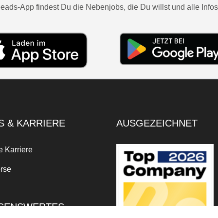
eads-App findest Du die Nebenjobs, die Du willst und alle Infos
S & KARRIERE
AUSGEZEICHNET
e Karriere
rse
SENSWERTES