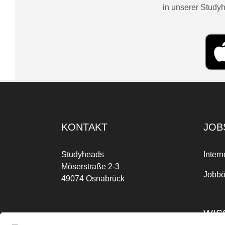
in unserer Studyh
KONTAKT
JOB
Studyheads
Intern
Möserstraße 2-3
Jobbö
49074 Osnabrück
WIS
Mo-Fr: 09:00 Uhr bis 17:00 Uhr