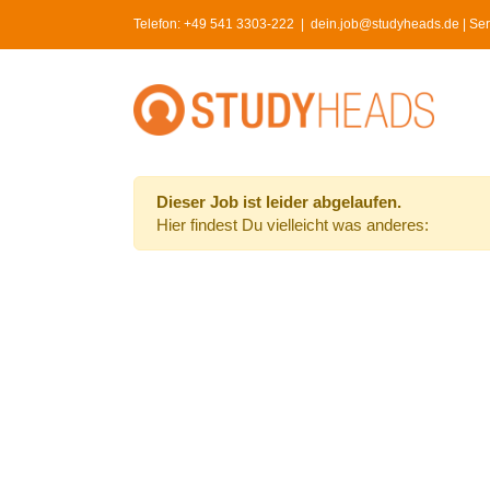
Skip
Telefon:
+49 541 3303-222
|
dein.job@studyheads.de | Serv
to
content
Dieser Job ist leider abgelaufen.
Hier findest Du vielleicht was anderes: