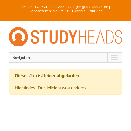
Skip
Telefon:
+49 541 3303-222
|
dein.job@studyheads.de |
to
Servicezeiten: Mo-Fr: 09:00 Uhr bis 17:00 Uhr
content
Navigation ...
Dieser Job ist leider abgelaufen.
Hier findest Du vielleicht was anderes: