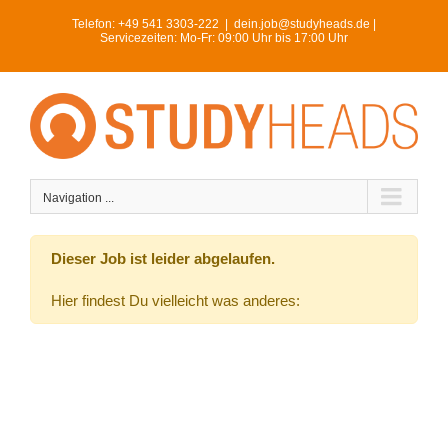
Skip
Telefon:
+49 541 3303-222
|
dein.job@studyheads.de |
to
Servicezeiten: Mo-Fr: 09:00 Uhr bis 17:00 Uhr
content
Navigation ...
Dieser Job ist leider abgelaufen.
Hier findest Du vielleicht was anderes: