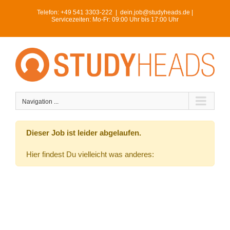
Skip
Telefon:
+49 541 3303-222
|
dein.job@studyheads.de |
to
Servicezeiten: Mo-Fr: 09:00 Uhr bis 17:00 Uhr
content
Navigation ...
Dieser Job ist leider abgelaufen.
Hier findest Du vielleicht was anderes: