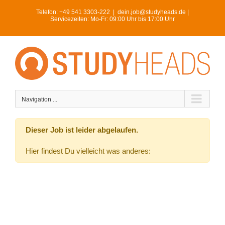
Skip
Telefon:
+49 541 3303-222
|
dein.job@studyheads.de |
to
Servicezeiten: Mo-Fr: 09:00 Uhr bis 17:00 Uhr
content
Navigation ...
Dieser Job ist leider abgelaufen.
Hier findest Du vielleicht was anderes: