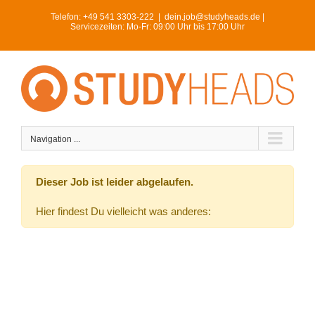
Skip
Telefon:
+49 541 3303-222
|
dein.job@studyheads.de |
to
Servicezeiten: Mo-Fr: 09:00 Uhr bis 17:00 Uhr
content
Navigation ...
Dieser Job ist leider abgelaufen.
Hier findest Du vielleicht was anderes: