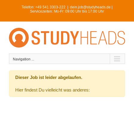
Skip
Telefon:
+49 541 3303-222
|
dein.job@studyheads.de |
to
Servicezeiten: Mo-Fr: 09:00 Uhr bis 17:00 Uhr
content
Navigation ...
Dieser Job ist leider abgelaufen.
Hier findest Du vielleicht was anderes: