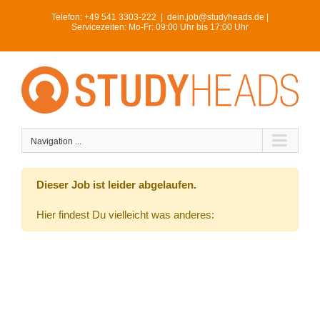
Skip
Telefon:
+49 541 3303-222
|
dein.job@studyheads.de |
to
Servicezeiten: Mo-Fr: 09:00 Uhr bis 17:00 Uhr
content
Navigation ...
Dieser Job ist leider abgelaufen.
Hier findest Du vielleicht was anderes: