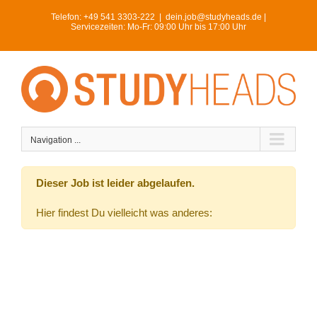
Skip
Telefon:
+49 541 3303-222
|
dein.job@studyheads.de |
to
Servicezeiten: Mo-Fr: 09:00 Uhr bis 17:00 Uhr
content
Navigation ...
Dieser Job ist leider abgelaufen.
Hier findest Du vielleicht was anderes: