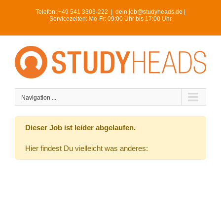
Skip
Telefon:
+49 541 3303-222
|
dein.job@studyheads.de |
to
Servicezeiten: Mo-Fr: 09:00 Uhr bis 17:00 Uhr
content
Navigation ...
Dieser Job ist leider abgelaufen.
Hier findest Du vielleicht was anderes: