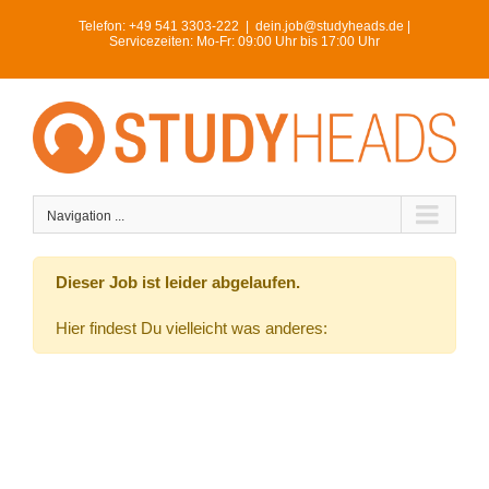
Skip
Telefon:
+49 541 3303-222
|
dein.job@studyheads.de |
to
Servicezeiten: Mo-Fr: 09:00 Uhr bis 17:00 Uhr
content
Navigation ...
Dieser Job ist leider abgelaufen.
Hier findest Du vielleicht was anderes: