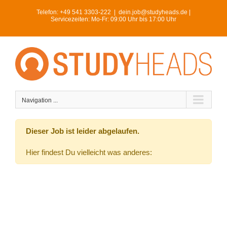
Skip
Telefon:
+49 541 3303-222
|
dein.job@studyheads.de |
to
Servicezeiten: Mo-Fr: 09:00 Uhr bis 17:00 Uhr
content
Navigation ...
Dieser Job ist leider abgelaufen.
Hier findest Du vielleicht was anderes: