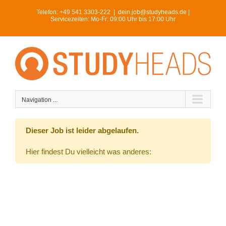
Skip
Telefon:
+49 541 3303-222
|
dein.job@studyheads.de |
to
Servicezeiten: Mo-Fr: 09:00 Uhr bis 17:00 Uhr
content
Navigation ...
Dieser Job ist leider abgelaufen.
Hier findest Du vielleicht was anderes: