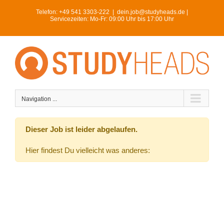
Skip
Telefon:
+49 541 3303-222
|
dein.job@studyheads.de |
to
Servicezeiten: Mo-Fr: 09:00 Uhr bis 17:00 Uhr
content
Navigation ...
Dieser Job ist leider abgelaufen.
Hier findest Du vielleicht was anderes: