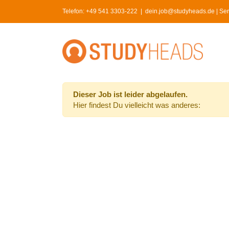
Skip
Telefon:
+49 541 3303-222
|
dein.job@studyheads.de | Serv
to
content
Dieser Job ist leider abgelaufen.
Hier findest Du vielleicht was anderes: