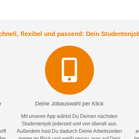
chnell, flexibel und
passend:
Dein Student
enjo
e
Deine Jobauswahl per Klick
Mit unserer App wählst Du Deinen nächsten
Studentenjob jederzeit und von überall aus.
iff
Außerdem
hast Du dadurch
Deine Arbeitszeiten
e
ähe
im
mer im
Blick und weiß
t
genau, was auf Dein
be