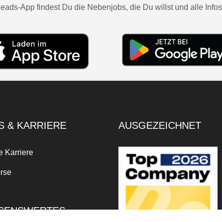
eads-App findest Du die Nebenjobs, die Du willst und alle Infos
S & KARRIERE
AUSGEZEICHNET
e Karriere
rse
SENSWERTES