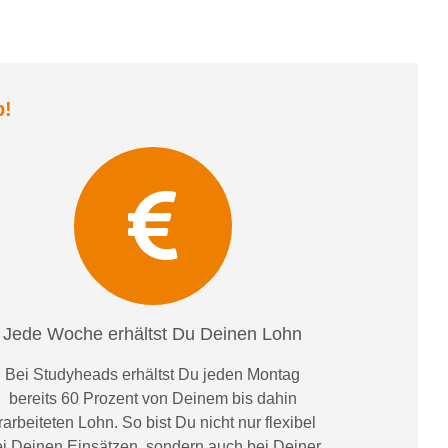
b
!
Jede Woche erhältst Du Deinen Lohn
Bei
Studyheads
erhältst Du jeden Montag
bereits
60 Prozent
von
D
einem
bis dahin
rarbeiteten Lohn
. So bist Du nicht nur flexibel
i Deinen Einsätzen
, sondern
auch bei
Deiner