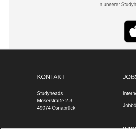
in unserer Studyh
KONTAKT
JOB
Studyheads
Intern
Möserstraße 2-3
Jobbö
49074 Osnabrück
WIS
Mo-Fr: 09:00 Uhr bis 17:00 Uhr