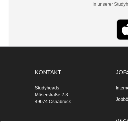
in unserer Studyh
KONTAKT
JOB
Studyheads
Intern
Möserstraße 2-3
Jobbö
49074 Osnabrück
WIS
Mo-Fr: 09:00 Uhr bis 17:00 Uhr