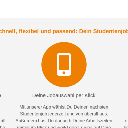
chnell, flexibel und
passend:
Dein Student
enjo
e
Deine Jobauswahl per Klick
Mit unserer App wählst Du Deinen nächsten
Studentenjob jederzeit und von überall aus.
iff
Außerdem
hast Du dadurch
Deine Arbeitszeiten
e
ähe
im
mer im
Blick und weiß
t
genau, was auf Dein
be