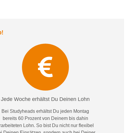
b
!
Jede Woche erhältst Du Deinen Lohn
Bei
Studyheads
erhältst Du jeden Montag
bereits
60 Prozent
von
D
einem
bis dahin
rarbeiteten Lohn
. So bist Du nicht nur flexibel
i Deinen Einsätzen
, sondern
auch bei
Deiner