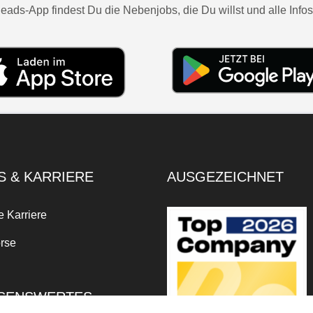
eads-App findest Du die Nebenjobs, die Du willst und alle Infos
S & KARRIERE
AUSGEZEICHNET
e Karriere
rse
SENSWERTES