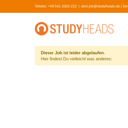
Skip
Telefon:
+49 541 3303-222
|
dein.job@studyheads.de | Serv
to
content
Dieser Job ist leider abgelaufen.
Hier findest Du vielleicht was anderes: