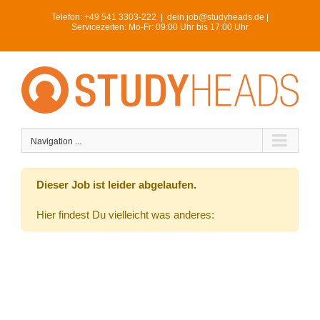
Skip
Telefon:
+49 541 3303-222
|
dein.job@studyheads.de |
to
Servicezeiten: Mo-Fr: 09:00 Uhr bis 17:00 Uhr
content
Navigation ...
Dieser Job ist leider abgelaufen.
Hier findest Du vielleicht was anderes: