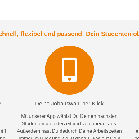
chnell, flexibel und
passend:
Dein Student
enjo
e
Deine Jobauswahl per Klick
Mit unserer App wählst Du Deinen nächsten
Studentenjob jederzeit und von überall aus.
iff
Außerdem
hast Du dadurch
Deine Arbeitszeiten
e
ähe
im
mer im
Blick und weiß
t
genau, was auf Dein
be