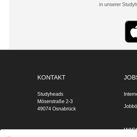
in unserer Studyh
KONTAKT
JOB
Studyheads
Intern
Möserstraße 2-3
Jobbö
49074 Osnabrück
WIS
Mo-Fr: 09:00 Uhr bis 17:00 Uhr