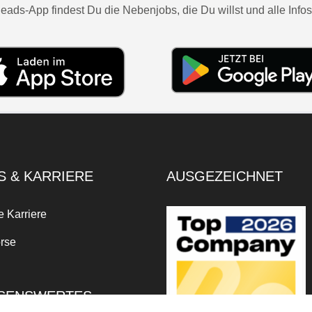
eads-App findest Du die Nebenjobs, die Du willst und alle Infos
S & KARRIERE
AUSGEZEICHNET
e Karriere
rse
SENSWERTES