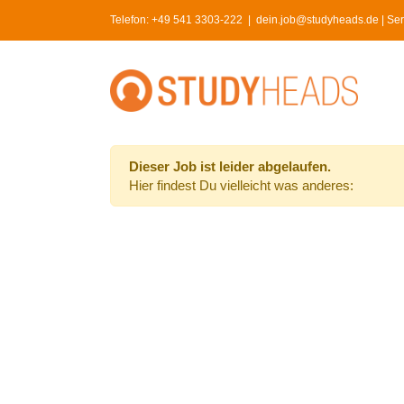
Skip
Telefon:
+49 541 3303-222
|
dein.job@studyheads.de | Serv
to
content
Dieser Job ist leider abgelaufen.
Hier findest Du vielleicht was anderes: