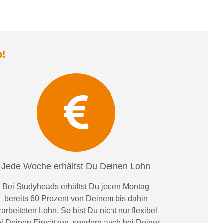
b
!
Jede Woche erhältst Du Deinen Lohn
Bei
Studyheads
erhältst Du jeden Montag
bereits
60 Prozent
von
D
einem
bis dahin
rarbeiteten Lohn
. So bist Du nicht nur flexibel
i Deinen Einsätzen
, sondern
auch bei
Deiner