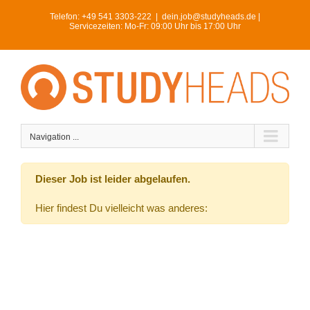
Skip
Telefon:
+49 541 3303-222
|
dein.job@studyheads.de |
to
Servicezeiten: Mo-Fr: 09:00 Uhr bis 17:00 Uhr
content
Navigation ...
Dieser Job ist leider abgelaufen.
Hier findest Du vielleicht was anderes: