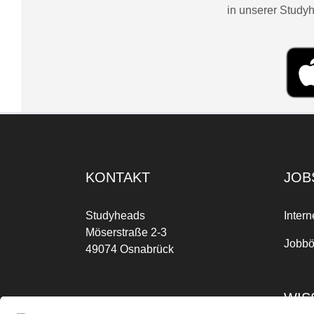
in unserer Studyh
KONTAKT
JOB
Studyheads
Intern
Möserstraße 2-3
Jobbö
49074 Osnabrück
WIS
Mo-Fr: 09:00 Uhr bis 17:00 Uhr