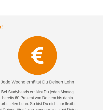
b
!
Jede Woche erhältst Du Deinen Lohn
Bei
Studyheads
erhältst Du jeden Montag
bereits
60 Prozent
von
D
einem
bis dahin
rarbeiteten Lohn
. So bist Du nicht nur flexibel
i Deinen Einsätzen
, sondern
auch bei
Deiner