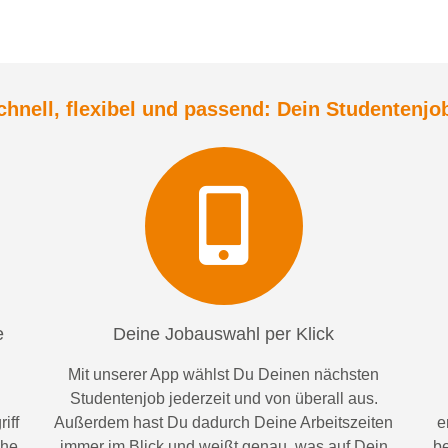
chnell, flexibel und
passend:
Dein Student
enjo
e
Deine Jobauswahl per Klick
Mit unserer App wählst Du Deinen nächsten
Studentenjob jederzeit und von überall aus.
iff
Außerdem
hast Du dadurch
Deine Arbeitszeiten
e
ähe
im
mer im
Blick und weiß
t
genau, was auf Dein
be