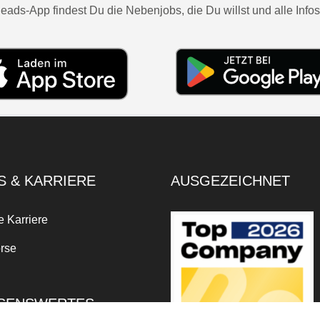
eads-App findest Du die Nebenjobs, die Du willst und alle Infos
S & KARRIERE
AUSGEZEICHNET
e Karriere
rse
SENSWERTES