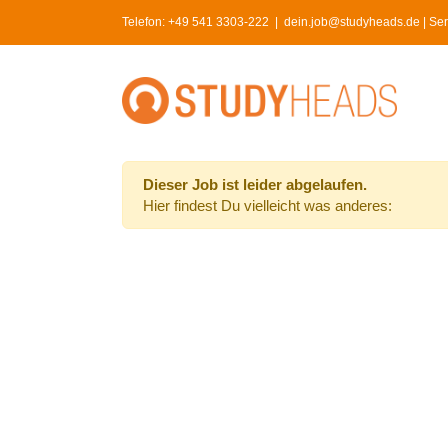
Skip
Telefon:
+49 541 3303-222
|
dein.job@studyheads.de | Serv
to
content
Dieser Job ist leider abgelaufen.
Hier findest Du vielleicht was anderes: