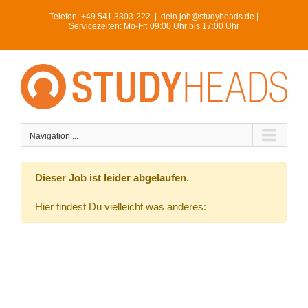
Skip
Telefon:
+49 541 3303-222
|
dein.job@studyheads.de |
to
Servicezeiten: Mo-Fr: 09:00 Uhr bis 17:00 Uhr
content
Navigation ...
Dieser Job ist leider abgelaufen.
Hier findest Du vielleicht was anderes: