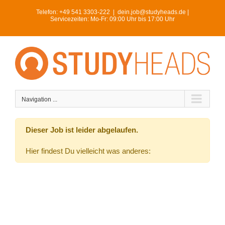
Skip
Telefon:
+49 541 3303-222
|
dein.job@studyheads.de |
to
Servicezeiten: Mo-Fr: 09:00 Uhr bis 17:00 Uhr
content
Navigation ...
Dieser Job ist leider abgelaufen.
Hier findest Du vielleicht was anderes: