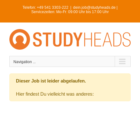
Skip
Telefon:
+49 541 3303-222
|
dein.job@studyheads.de |
to
Servicezeiten: Mo-Fr: 09:00 Uhr bis 17:00 Uhr
content
Navigation ...
Dieser Job ist leider abgelaufen.
Hier findest Du vielleicht was anderes: