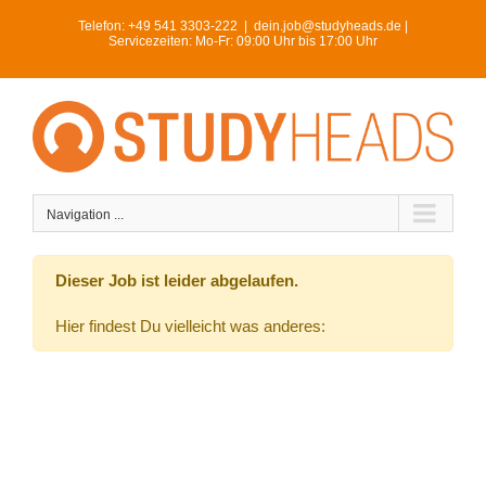
Skip
Telefon:
+49 541 3303-222
|
dein.job@studyheads.de |
to
Servicezeiten: Mo-Fr: 09:00 Uhr bis 17:00 Uhr
content
Navigation ...
Dieser Job ist leider abgelaufen.
Hier findest Du vielleicht was anderes: