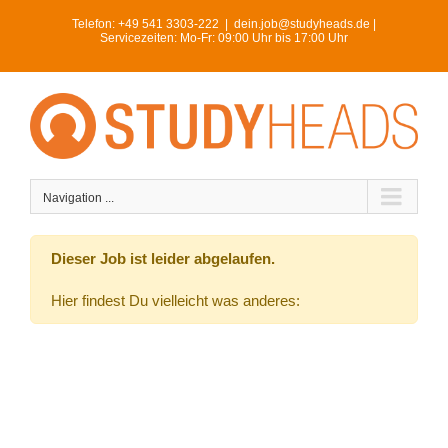
Skip
Telefon:
+49 541 3303-222
|
dein.job@studyheads.de |
to
Servicezeiten: Mo-Fr: 09:00 Uhr bis 17:00 Uhr
content
Navigation ...
Dieser Job ist leider abgelaufen.
Hier findest Du vielleicht was anderes: