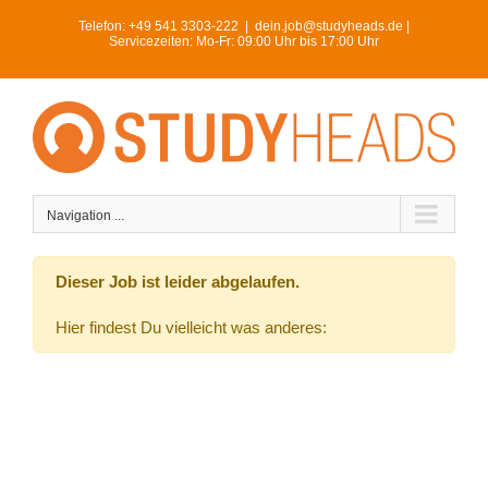
Skip
Telefon:
+49 541 3303-222
|
dein.job@studyheads.de |
to
Servicezeiten: Mo-Fr: 09:00 Uhr bis 17:00 Uhr
content
Navigation ...
Dieser Job ist leider abgelaufen.
Hier findest Du vielleicht was anderes: