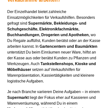
Der Einzelhandel bietet zahlreiche
Einsatzmöglichkeiten für Verkaufshilfen. Besonders
gefragt
sind
Supermärkte, Bekleidungs- und
Schuhgeschäfte, Elektronikfachmärkte,
Buchhandlungen, Drogerien und Apotheken
,
wo
Du Regale auffüllst, Kund
e
n berätst oder an der Kasse
arbeite
n kannst
. In
Gartencentern und Baumärkten
unterstützt Du beim Einräumen neuer Ware, hilfst an
der Kasse
aus
oder b
erätst
Kund
en
zu Pflanzen und
Werkzeugen. Auch
Tankstellenshops, Kioske und
Möbelhäuser
setzen auf Verkaufshilfen für
Warenpräsentation, Kassiertätigkeiten und kleinere
logistische Aufgaben.
Je nach Branche variieren Deine Aufgaben – in einem
Supermarkt
liegt der Fokus
eher
auf Kassieren und
Warenverräumung, während Du in einem