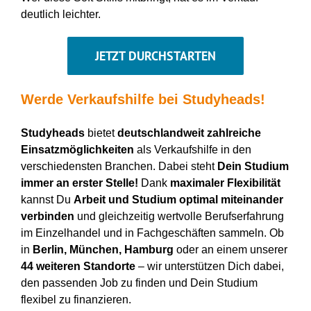
deutlich leichter.
JETZT DURCHSTARTEN
Werde
Verkaufshil
f
e
bei
Studyheads
!
Studyheads
bietet
deutschlandweit zahlreiche
Einsatzmöglichkeiten
als
Verkaufshilfe
in den
verschiedensten Branchen. Dabei steht
D
ein Studium
immer an erster Stelle!
Dank
maximaler Flexibilität
kannst Du
Arbeit und Studium optimal miteinander
verbinden
und gleichzeitig wertvolle
Berufserfahrung
im Einzelhandel und
in
Fachgeschäfte
n
sammeln. Ob
in
Berlin, München, Hamburg
oder an einem unserer
44 weiteren Standorte
– wir unterstützen Dich dabei,
den passenden Job zu finden und Dein Studium
flexibel zu finanzieren.