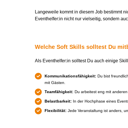
Langeweile kommt in diesem Job bestimmt nich
Eventhelfer:in nicht nur vielseitig, sondern 
Welche Soft Skills solltest Du mi
Als Eventhelfer:in solltest Du auch einige Skil
Kommunikationsfähigkeit:
Du bist freundli
mit Gästen.
Teamfähigkeit:
Du arbeitest eng mit andere
Belastbarkeit:
In der Hochphase eines Events 
Flexibilität:
Jede Veranstaltung ist anders, u