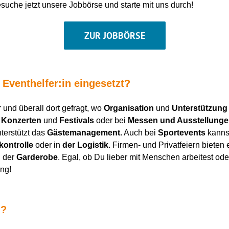
uche jetzt unsere Jobbörse und starte mit uns durch!
ZUR JOBBÖRSE
 Eventhelfer:in eingesetzt?
r und überall dort gefragt, wo
Organisation
und
Unterstützung
,
Konzerten
und
Festivals
oder bei
Messen und Ausstellung
terstützt das
Gästemanagement.
Auch bei
Sportevents
kannst
kontrolle
oder in
der Logistik
. Firmen- und Privatfeiern biete
n der
Garderobe
. Egal, ob Du lieber mit Menschen arbeitest oder
ng!
n?