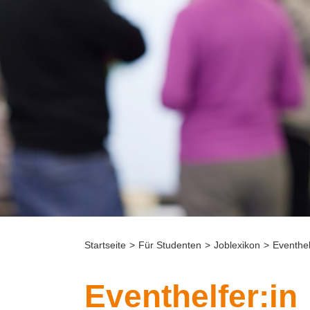
Startseite
>
Für Studenten
>
Joblexikon
>
Eventhel
Eventhelfer:in