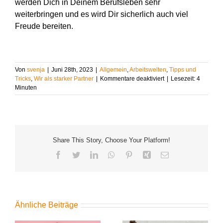
werden Dich in Deinem Berufsleben sehr
weiterbringen und es wird Dir sicherlich auch viel
Freude bereiten.
Von
svenja
|
Juni 28th, 2023
|
Allgemein
,
Arbeitswelten
,
Tipps und
für
Tricks
,
Wir als starker Partner
|
Kommentare deaktiviert
|
Lesezeit:
4
Wozu
Minuten
braucht
man
eine
Sozialversicherung
Share This Story, Choose Your Platform!
Facebook
Twitter
LinkedIn
WhatsApp
Pinterest
Xing
E-
Mail
Ähnliche Beiträge