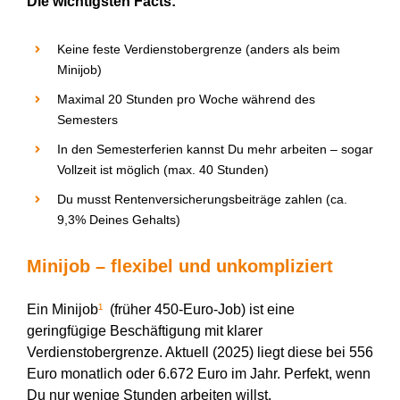
Die wichtigsten Facts:
Keine feste Verdienstobergrenze (anders als beim
Minijob)
Maximal 20 Stunden pro Woche während des
Semesters
In den Semesterferien kannst
D
u mehr arbeiten – sogar
Vollzeit ist möglich
(max. 40 Stunden)
Du musst
Rentenversicherungsbeiträge zahlen (ca.
9,3%
D
eines Gehalts)
Minijob – flexibel und unkompliziert
Ein Minijob
¹
(früher 450-Euro-Job) ist eine
geringfügige Beschäftigung mit klarer
Verdienstobergrenze. Aktuell (2025) liegt diese bei 556
Euro monatlich oder 6.672 Euro im Jahr. Perfekt, wenn
D
u nur wenige Stunden arbeiten willst.