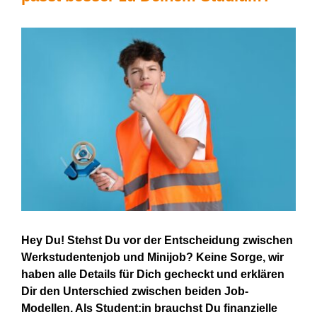
View
Larger
Image
Hey
D
u! Stehst
D
u vor der Entscheidung zwischen
Werkstudentenjob und Minijob? Keine Sorge, wir
haben alle Details für
D
ich gecheckt und erklären
D
ir den Unterschied zwischen beiden Job-
Modellen. Als
Student:in
brauchst
D
u finanzielle