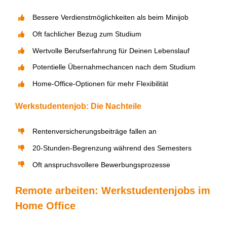
Bessere Verdienstmöglichkeiten als beim Minijob
Oft fachlicher Bezug zum Studium
Wertvolle Berufserfahrung f
ü
r
D
einen Lebenslauf
Poten
t
ielle
Ü
bernahmechancen nach dem Studium
Home-Office-Optionen f
ü
r mehr Flexibilit
ä
t
Werkstudentenjob: Die Nachteile
Rentenversicherungsbeiträge fallen an
20-Stunden-Begrenzung w
ä
hrend des Semesters
Oft anspruchsvollere Bewerbungsprozesse
Remote arbeiten: Werkstudentenjobs im
Home Office