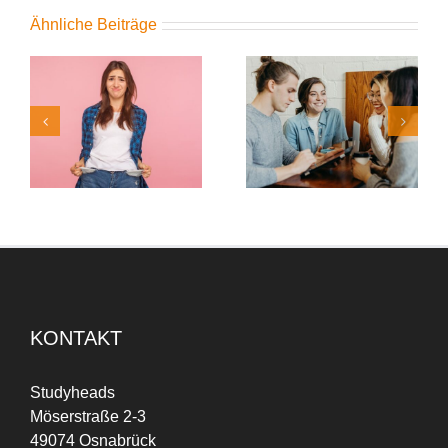
Ähnliche Beiträge
Digitale Power für Ihre
:
Studyheads erneut als
Personalanfragen: Die
„Top Company 2026“
neue KundenApp von
ausgezeichnet!
Studyheads macht’s
möglich
KONTAKT
Studyheads
Möserstraße 2-3
49074 Osnabrück