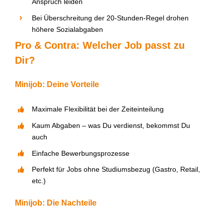
Anspruch leiden
Bei Überschreitung der 20-Stunden-Regel drohen
höhere Sozialabgaben
Pro & Contra: Welcher Job passt zu
D
ir?
Minijob: Deine Vorteile
Maximale Flexibilität bei der Zeiteinteilung
Kaum Abgaben
–
was
D
u verdienst, bekommst
D
u
auch
Einfache Bewerbungsprozesse
Perfekt f
ü
r Jobs ohne
Studiumsbezug
(Gastro, Retail,
etc.)
Minijob: Die Nachteile