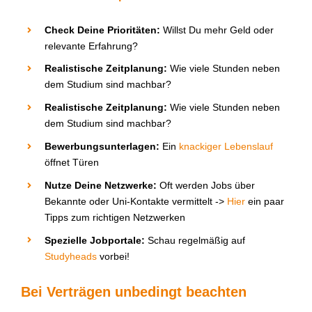
Check
D
eine Prioritäten
:
Willst
D
u mehr Geld oder
relevante Erfahrung?
Realistische Zeitplanung
:
Wie viele Stunden neben
dem Studium sind machbar?
Realistische Zeitplanung
:
Wie viele Stunden neben
dem Studium sind machbar?
Bewerbungsunterlagen
:
Ein
knackiger Lebenslauf
öffnet Türen
Nutze
D
eine Netzwerke
:
Oft werden Jobs über
Bekannte oder Uni-Kontakte vermittelt ->
Hier
ein paar
Tipps
zum richtigen Netzwerken
Spezielle Jobportale
:
Schau regelmäßig auf
Studyheads
vorbei!
Bei Verträgen unbedingt beachten