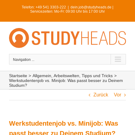
Skip
Telefon:
+49 541 3303-222
|
dein.job@studyheads.de |
to
Servicezeiten: Mo-Fr: 09:00 Uhr bis 17:00 Uhr
content
Navigation ...
Startseite
>
Allgemein
,
Arbeitswelten
,
Tipps und Tricks
>
Werkstudentenjob vs. Minijob: Was passt besser zu Deinem
Studium?
Zurück
Vor
Werkstudentenjob vs. Minijob: Was
passt besser zu Deinem Studium?