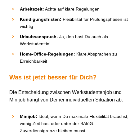
Arbeitszeit
:
Achte auf klare Regelungen
Kündigungsfristen
:
Flexibilität für Prüfungsphasen ist
wichtig
Urlaubsanspruch
:
Ja, den hast
D
u auch als
Werkstudent:in
!
Home-Office-Regelungen
:
Klare Absprachen zu
Erreichbarkeit
Was ist jetzt besser für
D
ich?
Die Entscheidung zwischen Werkstudentenjob und
Minijob hängt von
D
einer individuellen Situation ab:
Minijob
:
Ideal, wenn
D
u maximale Flexibilität brauchst,
wenig Zeit hast oder unter der BAföG-
Zuverdienstgrenze bleiben musst.