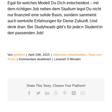
Egal für welches Modell
D
u
D
ich entscheidest – mit
dem richtigen Job neben dem Studium legst
D
u nicht
nur finanziell eine solide Basis, sondern sammelst
auch wertvolle Erfahrungen für
D
eine Zukunft. Und
denk dran: Bei
Studyheads
gibt’s für
jede:n
Student:in
den passenden Job!
Von
gyildirim
|
April 24th, 2025
|
Allgemein
,
Arbeitswelten
,
Tipps und
für
Tricks
|
Kommentare deaktiviert
|
Lesezeit:
6
Minuten
Werkstudentenjob
vs.
Minijob:
Was
passt
Share This Story, Choose Your Platform!
besser
zu
Facebook
Twitter
LinkedIn
WhatsApp
Pinterest
Xing
E-
Deinem
Mail
Studium?