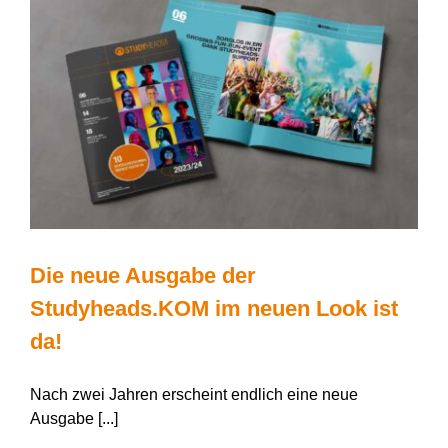
um
Events,
Werkstudenten
und
Zukunftstrends!
Die neue Ausgabe der
Studyheads.KOM im neuen Look ist
da!
Nach zwei Jahren erscheint endlich eine neue
Ausgabe [...]