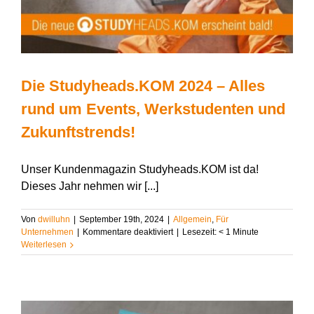
Die Studyheads.KOM 2024 – Alles
rund um Events, Werkstudenten und
Zukunftstrends!
Unser Kundenmagazin Studyheads.KOM ist da!
Dieses Jahr nehmen wir [...]
Von
dwilluhn
|
September 19th, 2024
|
Allgemein
,
Für
für
Unternehmen
|
Kommentare deaktiviert
|
Lesezeit:
< 1
Minute
Die
Weiterlesen
Studyheads.KOM
2024
–
Alles
rund