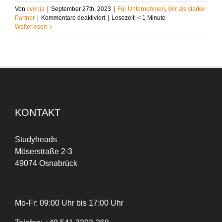
Von
svenja
|
September 27th, 2023
|
Für Unternehmen
,
Wir als starker
für
Partner
|
Kommentare deaktiviert
|
Lesezeit:
< 1
Minute
Die
Weiterlesen
neue
Ausgabe
der
Studyheads.KOM
im
neuen
Look
ist
da!
KONTAKT
Studyheads
Möserstraße 2-3
49074 Osnabrück
Mo-Fr: 09:00 Uhr bis 17:00 Uhr