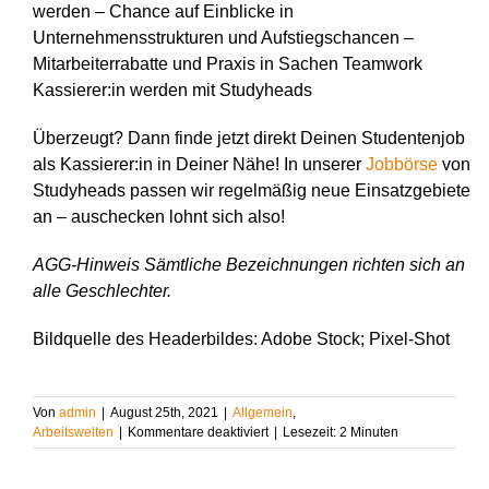
werden – Chance auf Einblicke in
Unternehmensstrukturen und Aufstiegschancen –
Mitarbeiterrabatte und Praxis in Sachen Teamwork
Kassierer:in werden mit Studyheads
Überzeugt? Dann finde jetzt direkt Deinen Studentenjob
als Kassierer:in in Deiner Nähe! In unserer
Jobbörse
von
Studyheads passen wir regelmäßig neue Einsatzgebiete
an – auschecken lohnt sich also!
AGG-Hinweis Sämtliche Bezeichnungen richten sich an
alle Geschlechter.
Bildquelle des Headerbildes: Adobe Stock; Pixel-Shot
Von
admin
|
August 25th, 2021
|
Allgemein
,
für
Arbeitswelten
|
Kommentare deaktiviert
|
Lesezeit:
2
Minuten
Studentenjob
als