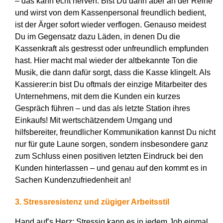
– das kann echt nerven. Bist Du dann aber an der Reihe
und wirst von dem Kassenpersonal freundlich bedient,
ist der Ärger sofort wieder verflogen. Genauso meidest
Du im Gegensatz dazu Läden, in denen Du die
Kassenkraft als gestresst oder unfreundlich empfunden
hast. Hier macht mal wieder der altbekannte Ton die
Musik, die dann dafür sorgt, dass die Kasse klingelt. Als
Kassierer:in bist Du oftmals der einzige Mitarbeiter des
Unternehmens, mit dem die Kunden ein kurzes
Gespräch führen – und das als letzte Station ihres
Einkaufs! Mit wertschätzendem Umgang und
hilfsbereiter, freundlicher Kommunikation kannst Du nicht
nur für gute Laune sorgen, sondern insbesondere ganz
zum Schluss einen positiven letzten Eindruck bei den
Kunden hinterlassen – und genau auf den kommt es in
Sachen Kundenzufriedenheit an!
3. Stressresistenz und zügiger Arbeitsstil
Hand auf’s Herz: Stressig kann es in jedem Job einmal