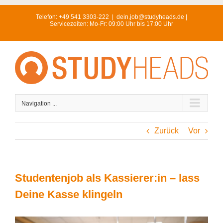
Skip
Telefon:
+49 541 3303-222
|
dein.job@studyheads.de |
to
Servicezeiten: Mo-Fr: 09:00 Uhr bis 17:00 Uhr
content
Navigation ...
Zurück
Vor
Studentenjob als Kassierer:in – lass
Deine Kasse klingeln
View