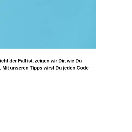
ht der Fall ist, zeigen wir
D
ir, wie
D
u
t. Mit unseren Tipps wirst
D
u jeden Code