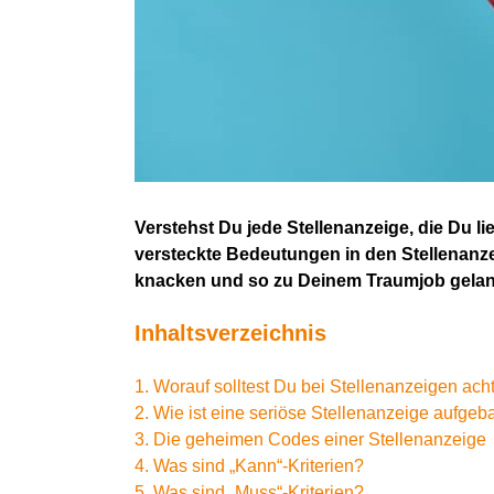
Verstehst
D
u jede Stellenanzeige, die
D
u li
versteckte Bedeutungen in den Stellenanze
knacken und so zu
D
einem Traumjob gela
Inhaltsverzeichnis
1. Worauf solltest Du bei Stellenanzeigen ach
2. Wie ist eine seriöse Stellenanzeige aufgeb
3. Die geheimen Codes einer Stellenanzeige
4. Was sind „Kann“-Kriterien?
5. Was sind „Muss“-Kriterien?