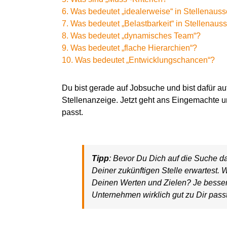
6. Was bedeutet „idealerweise“ in Stellenau
7. Was bedeutet „Belastbarkeit“ in Stellenau
8. Was bedeutet „dynamisches Team“?
9. Was bedeutet „flache Hierarchien“?
10. Was bedeutet „Entwicklungschancen“?
Du bist gerade auf Jobsuche und bist dafür a
Stellenanzeige.
Jetzt geht
ans Eingemachte 
passt.
Tipp
: Bevor
D
u
D
ich
auf die Suche d
Deiner zukünftigen Stelle
erwartest. 
D
einen Werten und Zielen? Je besse
Unternehmen
wirklich gut
zu Dir pass