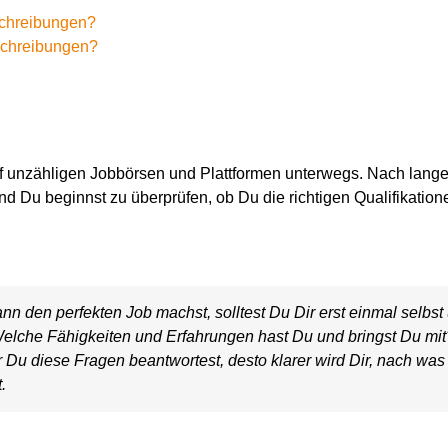
sschreibungen?
sschreibungen?
uf unzähligen Jobbörsen und Plattformen unterwegs. Nach lang
und
Du beginnst zu überprüfen, ob
D
u die richtigen Qualifikati
ann den perfekten Job machst
, solltest
D
u
D
ir erst einmal selbs
Welche Fähigkeiten und Erfahrungen
hast Du und
bringst
D
u mi
r
D
u diese Fragen beantwortest, desto klarer wird
D
ir,
nach was
t
.