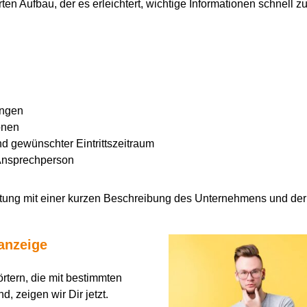
ten Aufbau, der es erleichtert, wichtige Informationen schnell z
ungen
onen
 gewünschter Eintrittszeitraum
Ansprechperson
itung mit einer kurzen Beschreibung des Unternehmens und der 
nanzeige
rtern, die mit bestimmten
ind, zeigen wir
D
ir jetzt.