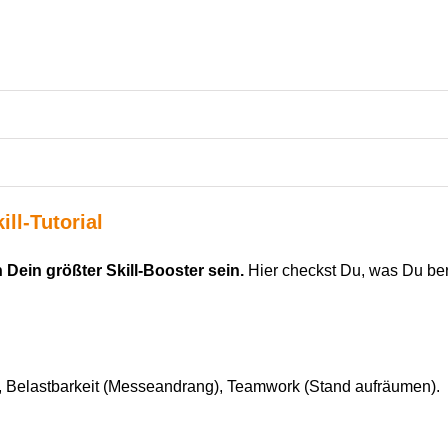
ll-Tutorial
n
D
ein größter
Skill
-Booster sein
.
Hier checkst
D
u, was
D
u ber
“), Belastbarkeit (Messeandrang), Teamwork (Stand aufräumen).