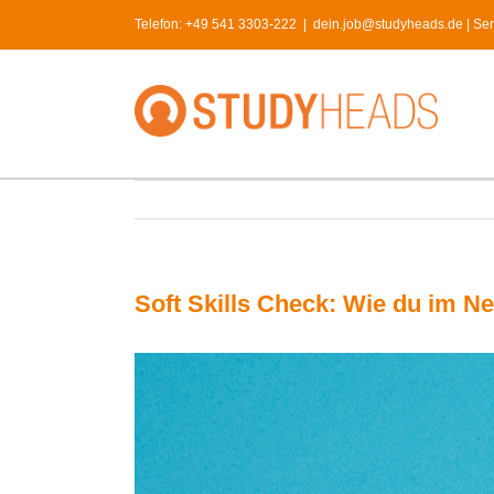
Skip
Telefon:
+49 541 3303-222
|
dein.job@studyheads.de | Serv
to
content
Soft Skills Check: Wie du im N
View
Larger
Image