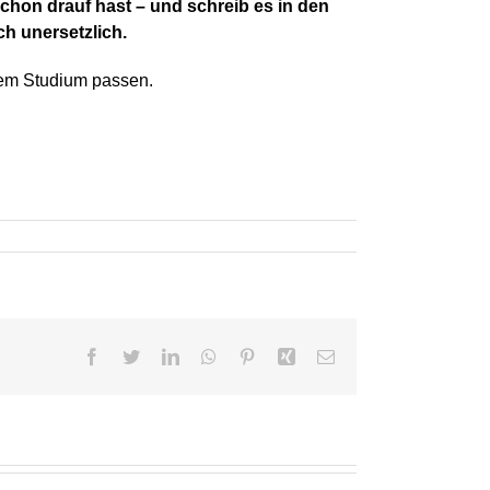
chon drauf hast – und schreib es in den
ch unersetzlich.
nem Studium passen.
Facebook
Twitter
LinkedIn
WhatsApp
Pinterest
Xing
E-
Mail