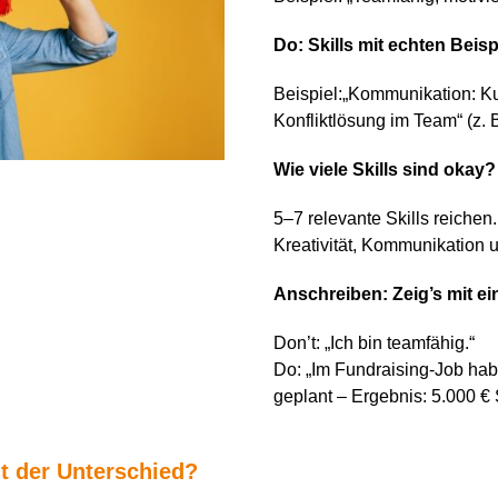
Do: Skills mit echten Beis
Beispiel:
„
Kommunikation
: K
Konfliktl
ö
sung im Team
“
(z. 
Wie viele Skills sind okay?
5–7 relevante Skills reichen
Kreativität, Kommunikation 
Anschreiben: Zeig’s mit ei
Don’t
:
„
Ich bin teamf
ä
hig.
“
Do:
„
Im Fundraising-Job hab
geplant
–
Ergebnis: 5.000
€
egt der Unterschied?