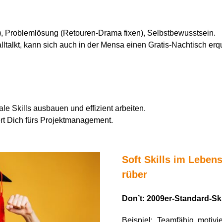
!“), Problemlösung (Retouren-Drama fixen), Selbstbewusstsein.
talkt, kann sich auch in der Mensa einen Gratis-Nachtisch erq
ale Skills ausbauen und effizient arbeiten.
ert Dich fürs Projektmanagement.
Soft Skills im Leben
rüber
Don’t
: 2009er-Standard-Ski
Beispiel:
„
Teamf
ä
hig, motivie