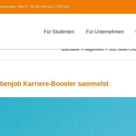
icezeiten: Mo-Fr: 09:00 Uhr bis 17:00 Uhr
Für Studenten
Für Unternehmen
Startseite
>
Allgemein
>
Soft Skills C
ebenjob Karriere-Booster sammelst