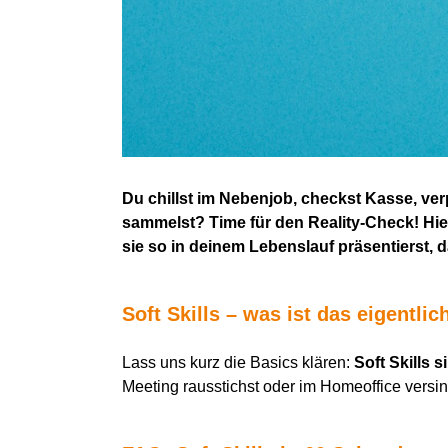
Du chillst im Nebenjob, checkst Kasse, ver
sammelst?
Time für den Reality-Check!
Hie
sie so in deinem Lebenslauf präsentierst, d
Soft Skills –
w
as ist das eigentlic
Lass uns kurz die Basics klären:
Soft Skills 
Meeting raussti
chs
t oder im Homeoffice versi