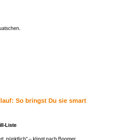
uatschen.
slauf: So bringst
D
u sie smart
ll-Liste
rt, p
ü
nktlich
“
–
klingt nach Boomer.