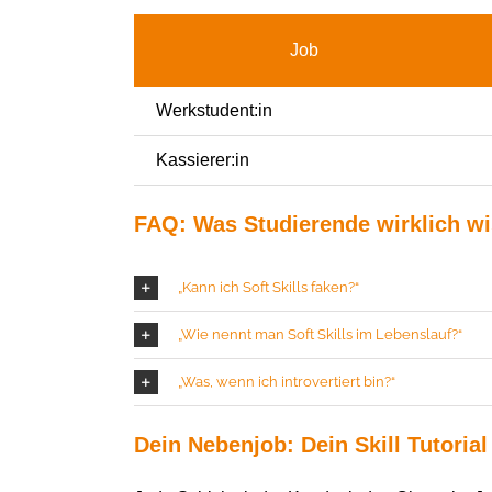
Job
Werkstudent:in
Kassierer:in
FAQ: Was Studierende wirklich w
„Kann ich Soft Skills faken?“
„Wie nennt man Soft Skills im Lebenslauf?“
„Was, wenn ich introvertiert bin?“
Dein Nebenjob
:
Dein
S
kill
Tutorial