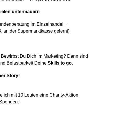
pielen untermauern
undenberatung im Einzelhandel +
B. an der Supermarktkasse gelernt).
. Bewirbst
D
u
D
ich im Marketing? Dann sind
und Belastbarkeit
D
eine
Skills
to
go
.
ner Story!
e ich mit 10 Leuten eine
Charity
-Aktion
Spenden.
“