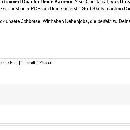
ob
trainiert Dich für Deine Karriere.
Also: Check mal, was
Du s
e scannst oder PDFs im Büro sortierst –
Soft Skills machen Di
k unsere Jobbörse. Wir haben Nebenjobs, die perfekt zu Dei
für
deaktiviert
|
Lesezeit:
4
Minuten
Soft
Skills
Check:
Wie
du
im
Nebenjob
Karriere-
Booster
sammelst