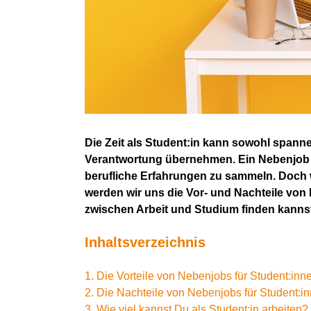
Die Zeit als Student:in kann sowohl spann
Verantwortung übernehmen. Ein Nebenjob k
berufliche Erfahrungen zu sammeln. Doch w
werden wir uns die Vor- und Nachteile von
zwischen Arbeit und Studium finden kanns
Inhaltsverzeichnis
1. Die Vorteile von Nebenjobs für Student:inn
2. Die Nachteile von Nebenjobs für Student:i
3. Wie viel kannst Du als Student:in arbeiten?