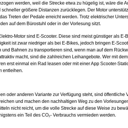
zogen werden, weil die Strecke etwa zu hügelig ist, wäre die A
nd schneller größere Distanzen zurücklegen. Der Motor unterstüt
as Treten der Pedale erreicht werden. Trotz elektrischer Unter
 auf dem Bürostuhl oder in der Vorlesung sitzt.
 Elektro-Motor sind E-Scooter. Diese sind meist günstiger als E
keit ist zwar niedriger als bei E-Bikes, jedoch bringen E-Scoote
n und Bahnen zu transportieren sind, wenn man auf dem Rückw
attraktiv macht, sind die zahlreichen Leihangebote. Wer mit dem
en erst einmal ein Rad leasen oder mit einer App Scooter-Sta
m entleihen.
en oder anderen Variante zur Verfügung steht, sind öffentliche V
erreichen und machen den nachhaltigen Weg zu den Vorlesunge
teln nicht reicht, um die volle Strecke auf diese Weise zu bew
igstens ein Teil des CO₂- Verbrauchs vermieden werden.