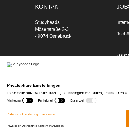
KONTAKT
JOB
Studyheads
Intern
Möserstraße 2-3
Jobbö
49074 Osnabrück
WIS
Mo-Fr: 09:00 Uhr bis 17:00 Uhr
Telefon:
+
49
541 3303-268
Joble
Telefax:
+49 541 3303-102
Blog
E-Mail:
dein.job@studyheads.de
FAQ
Impressum
|
Datenschutz