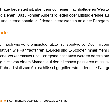
hläge begeistert ist, aber dennoch einen nachhaltigeren Weg zu
g ziehen. Dazu können Arbeitskollegen oder Mitstudierende a
 und Internetportale, auf denen Interessenten an einer Fahrg
ende
ren nach wie vor die meistgenutzte Transportweise. Doch mit 
ativen wie Fahrradfahren, E-Bikes und E-Scooter immer mehr an
iche Verkehrsmittel und Fahrgemeinschaften werden bereits öfte
ung nicht von einem Moment auf den nächsten passieren muss, s
Fahrrad statt zum Autoschlüssel gegriffen wird oder eine Fahrg
für
ilife
|
Kommentare deaktiviert
|
Lesezeit:
2
Minuten
Nachhaltig