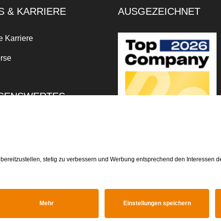
S & KARRIERE
AUSGEZEICHNET
e Karriere
rse
SENSWERTES
xikon
Facebook
Instagram
LinkedIn
Xing
Tiktok