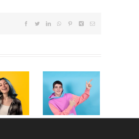
Facebook
Twitter
LinkedIn
WhatsApp
Pinterest
Xing
E-
Mail
matrikulation: Dein
erster Schritt ins
Studentenleben