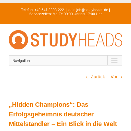
Skip
Telefon:
+49 541 3303-222
|
dein.job@studyheads.de |
to
Servicezeiten: Mo-Fr: 09:00 Uhr bis 17:00 Uhr
content
Navigation ...
Zurück
Vor
„Hidden Champions“: Das
Erfolgsgeheimnis deutscher
Mittelständler – Ein Blick in die Welt