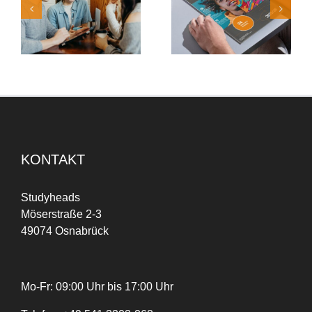
ls
Arbeitswelt im Wandel
Personalanfragen: Die
“
– die neue Ausgabe
neue KundenApp von
der SH.KOM ist da
Studyheads macht’s
möglich
KONTAKT
Studyheads
Möserstraße 2-3
49074 Osnabrück
Mo-Fr: 09:00 Uhr bis 17:00 Uhr