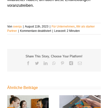
voranzutreiben.
Von
svenja
|
August 11th, 2023
|
Für Unternehmen
,
Wir als starker
für
Partner
|
Kommentare deaktiviert
|
Lesezeit:
2
Minuten
„Hidden
Champions“:
Das
Erfolgsgeheimnis
deutscher
Share This Story, Choose Your Platform!
Mittelständler
–
Facebook
Twitter
LinkedIn
WhatsApp
Pinterest
Xing
E-
Ein
Mail
Blick
in
die
Welt
der
Ähnliche Beiträge
wenig
bekannten
Marktführer
Digitale Power für Ihre