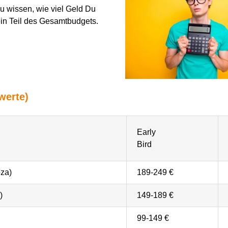
u wissen, wie viel Geld
D
u
 ein Teil des Gesamtbudgets.
werte)
Early
Bird
oza)
189-249 €
)
149-189 €
99-149 €