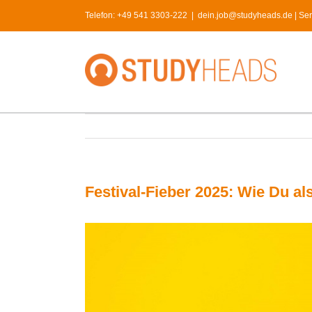
Skip
Telefon:
+49 541 3303-222
|
dein.job@studyheads.de | Serv
to
content
Festival-Fieber 2025: Wie Du als
View
Larger
Image