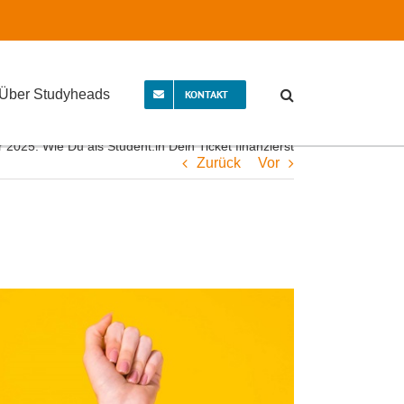
Über Studyheads
KONTAKT
r 2025: Wie Du als Student:in Dein Ticket finanzierst
Zurück
Vor