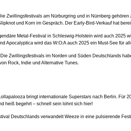
ie Zwillingsfestivals am Nürburgring und in Nürnberg gehören
Slipknot und Korn im Gespräch. Der Early-Bird-Verkauf hat bere
endäre Metal-Festival in Schleswig-Holstein wird auch 2025 
d Apocalyptica wird das W:O:A auch 2025 ein Must-See für all
Die Zwillingsfestivals im Norden und Süden Deutschlands habe
von Rock, Indie und Alternative Tunes.
ollapalooza bringt internationale Superstars nach Berlin. Für 
d heiß begehrt – schnell sein lohnt sich hier!
ival Deutschlands verwandelt Weeze in eine pulsierende Fest